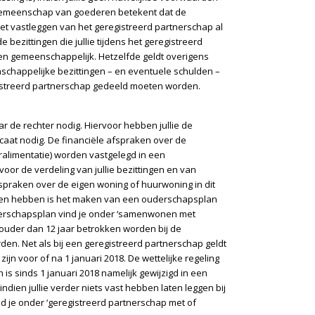
emeenschap van goederen betekent dat de
 het vastleggen van het geregistreerd partnerschap al
de bezittingen die jullie tijdens het geregistreerd
 gemeenschappelijk. Hetzelfde geldt overigens
chappelijke bezittingen – en eventuele schulden –
gistreerd partnerschap gedeeld moeten worden.
ar de rechter nodig. Hiervoor hebben jullie de
aat nodig. De financiële afspraken over de
ralimentatie) worden vastgelegd in een
voor de verdeling van jullie bezittingen en van
praken over de eigen woning of huurwoning in dit
eren hebben is het maken van een ouderschapsplan
uderschapsplan vind je onder ‘samenwonen met
ouder dan 12 jaar betrokken worden bij de
en. Net als bij een geregistreerd partnerschap geldt
zijn voor of na 1 januari 2018. De wettelijke regeling
 sinds 1 januari 2018 namelijk gewijzigd in een
ien jullie verder niets vast hebben laten leggen bij
nd je onder ‘geregistreerd partnerschap met of