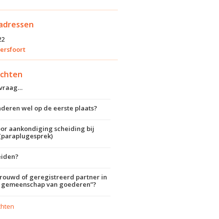
kadressen
22
ersfoort
ichten
dvraag…
deren wel op de eerste plaats?
voor aankondiging scheiding bij
(paraplugesprek)
eiden?
trouwd of geregistreerd partner in
e gemeenschap van goederen”?
chten