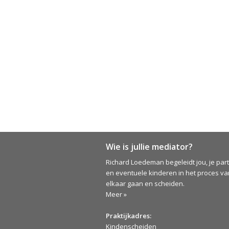
Wie is jullie mediator?
Richard Loedeman begeleidt jou, je par
en eventuele kinderen in het proces van
elkaar gaan en scheiden.
Meer »
Praktijkadres:
Kindenscheiden