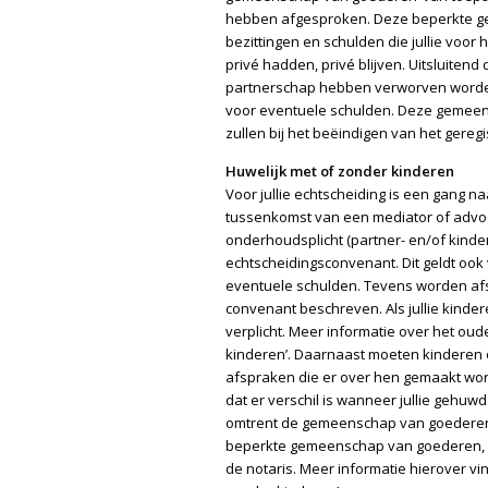
hebben afgesproken. Deze beperkte g
bezittingen en schulden die jullie voor
privé hadden, privé blijven. Uitsluitend 
partnerschap hebben verworven worden
voor eventuele schulden. Deze gemeens
zullen bij het beëindigen van het gere
Huwelijk met of zonder kinderen
Voor jullie echtscheiding is een gang na
tussenkomst van een mediator of advoc
onderhoudsplicht (partner- en/of kinde
echtscheidingsconvenant. Dit geldt ook 
eventuele schulden. Tevens worden afs
convenant beschreven. Als jullie kind
verplicht. Meer informatie over het o
kinderen’. Daarnaast moeten kinderen 
afspraken die er over hen gemaakt word
dat er verschil is wanneer jullie gehuwd 
omtrent de gemeenschap van goederen is
beperkte gemeenschap van goederen, ind
de notaris. Meer informatie hierover vi