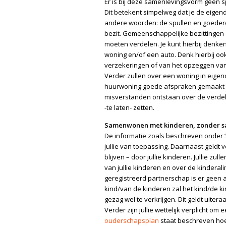
Er is bij deze samenlevingsvorm geen 
Dit betekent simpelweg dat je de eigen
andere woorden: de spullen en goederen 
bezit. Gemeenschappelijke bezittingen en
moeten verdelen. Je kunt hierbij denk
woning en/of een auto. Denk hierbij o
verzekeringen of van het opzeggen van
Verder zullen over een woning in eigen
huurwoning goede afspraken gemaakt moe
misverstanden ontstaan over de verdel
-te laten- zetten.
Samenwonen met kinderen, zonder s
De informatie zoals beschreven onder
jullie van toepassing. Daarnaast geldt vo
blijven – door jullie kinderen. Jullie 
van jullie kinderen en over de kinderali
geregistreerd partnerschap is er geen 
kind/van de kinderen zal het kind/de k
gezag wel te verkrijgen. Dit geldt uitera
Verder zijn jullie wettelijk verplicht o
ouderschapsplan
staat beschreven hoe