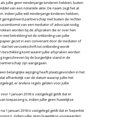
als jullie geen minderjarige kinderen hebben, buiten
ddel van een notariële akte. De naam zegt het al:
n. Indien jullie wél minderjarige kinderen hebben,
t geregistreerd partnerschap niet buiten de rechter
e tussenkomst van een mediator of advocaat nodig.
rokken worden bij de afspraken die er over hen
 met betrekking tot de ontbinding van jullie
papier gezet in een convenant door de mediator of
or dat het verzoekschrift tot ontbinding wordt
en beschikking komt waarin jullie afspraken worden
 ingeschreven bij de burgerlijke stand in de
 partnerschap zijn aangegaan.
 een belangrijke wijziging heeft plaatsgevonden in het
dat afhankelijk van de datum waarop jullie het
gelegd, er andere regels gelden voor jullie
 voor 1 januari 2018 is vastgelegd geldt dat er
n toepassing is, indien jullie geen huwelijkse
 na 1 januari 2018 is vastgelegd geldt dat er ‘beperkte
ing is, indien jullie geen huwelijkse voorwaarden