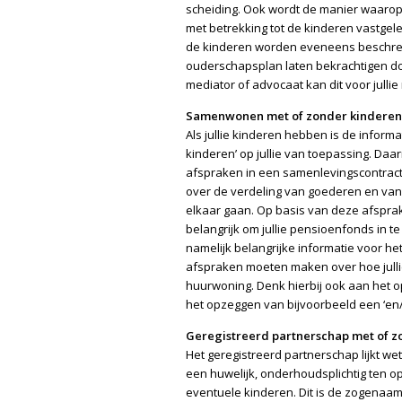
scheiding. Ook wordt de manier waarop
met betrekking tot de kinderen vastgel
de kinderen worden eveneens beschreve
ouderschapsplan laten bekrachtigen door
mediator of advocaat kan dit voor jullie
Samenwonen met of zonder kinderen,
Als jullie kinderen hebben is de infor
kinderen’ op jullie van toepassing. Da
afspraken in een samenlevingscontract.
over de verdeling van goederen en van 
elkaar gaan. Op basis van deze afsprak
belangrijk om jullie pensioenfonds in te li
namelijk belangrijke informatie voor h
afspraken moeten maken over hoe julli
huurwoning. Denk hierbij ook aan het
het opzeggen van bijvoorbeeld een ‘en/
Geregistreerd partnerschap met of z
Het geregistreerd partnerschap lijkt wette
een huwelijk, onderhoudsplichtig ten op
eventuele kinderen. Dit is de zogenaam