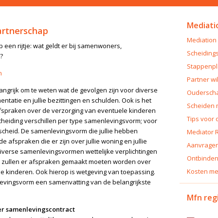
Mediatio
artnerschap
Mediation 
een rijtje: wat geldt er bij samenwoners,
Scheiding
?
Stappenpl
n
Partner wi
angrijk om te weten wat de gevolgen zijn voor diverse
Ouderscha
ntatie en jullie bezittingen en schulden. Ook is het
Scheiden 
afspraken over de verzorging van eventuele kinderen
Tips voor 
heiding verschillen per type samenlevingsvorm; voor
rscheid. De samenlevingsvorm die jullie hebben
Mediator 
e afspraken die er zijn over jullie woning en jullie
Aanvragen
verse samenlevingsvormen wettelijke verplichtingen
Ontbinden
en zullen er afspraken gemaakt moeten worden over
Kosten me
e kinderen. Ook hierop is wetgeving van toepassing.
levingsvorm een samenvatting van de belangrijkste
Mfn reg
r samenlevingscontract