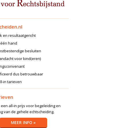
cheiden.nl
jk en resultaatgericht
n één hand
stbestendige besluiten
andacht voor kind(eren)
ingsconvenant
ificeerd dus betrouwbaar
ll-in tarieven
arieven
 een all-in prijs voor begeleiding en
ng van de gehele echtscheiding.
MEER INFO »