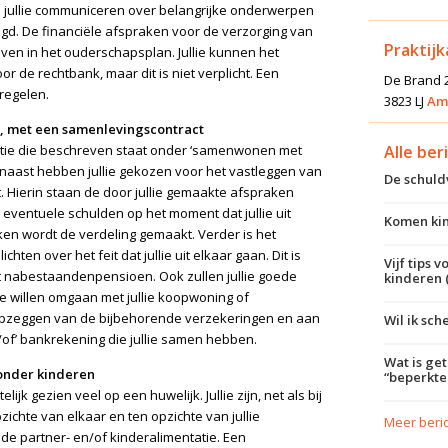
 jullie communiceren over belangrijke onderwerpen
egd. De financiële afspraken voor de verzorging van
Praktij
n in het ouderschapsplan. Jullie kunnen het
 de rechtbank, maar dit is niet verplicht. Een
De Brand 
 regelen.
3823 LJ
Am
 met een samenlevingscontract
matie die beschreven staat onder ‘samenwonen met
Alle ber
arnaast hebben jullie gekozen voor het vastleggen van
De schul
 Hierin staan de door jullie gemaakte afspraken
eventuele schulden op het moment dat jullie uit
Komen kin
en wordt de verdeling gemaakt. Verder is het
chten over het feit dat jullie uit elkaar gaan. Dit is
Vijf tips 
et nabestaandenpensioen. Ook zullen jullie goede
kinderen 
e willen omgaan met jullie koopwoning of
 opzeggen van de bijbehorende verzekeringen en aan
Wil ik sch
of’ bankrekening die jullie samen hebben.
Wat is ge
onder kinderen
“beperkt
lijk gezien veel op een huwelijk. Jullie zijn, net als bij
zichte van elkaar en ten opzichte van jullie
Meer beri
de partner- en/of kinderalimentatie. Een