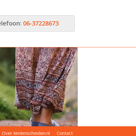
elefoon:
06-37228673
Over kindenscheiden.nl
Contact