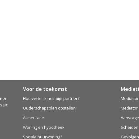
Voor de toekomst
Mediati
tner
Hoe vertel ik het mijn partner?
Mediation
 uit
Ouderschapsplan opstellen
Mediator
Alimentatie
Aanvrage
Woning en hypotheek
Scheiden
Sociale huurwoning?
Gevolgen 