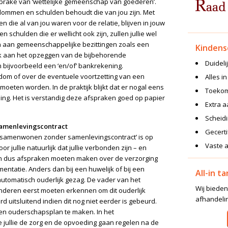
sprake van ‘wettelijke gemeenschap van goederen’.
dommen en schulden behoudt die van jou zijn. Met
die al van jou waren voor de relatie, blijven in jouw
 schulden die er wellicht ook zijn, zullen jullie wel
en aan gemeenschappelijke bezittingen zoals een
Kindens
ok aan het opzeggen van de bijbehorende
Duideli
 bijvoorbeeld een ‘en/of’ bankrekening.
dom of over de eventuele voortzetting van een
Alles i
ten worden. In de praktijk blijkt dat er nogal eens
Toekom
ing. Het is verstandig deze afspraken goed op papier
Extra a
Scheid
amenlevingscontract
Gecert
 ‘samenwonen zonder samenlevingscontract’ is op
Vaste a
or jullie natuurlijk dat jullie verbonden zijn – en
zullen dus afspraken moeten maken over de verzorging
mentatie. Anders dan bij een huwelijk of bij een
All-in t
automatisch ouderlijk gezag. De vader van het
Wij bieden
inderen eerst moeten erkennen om dit ouderlijk
afhandeli
ard uitsluitend indien dit nog niet eerder is gebeurd.
m een ouderschapsplan te maken. In het
 jullie de zorg en de opvoeding gaan regelen na de