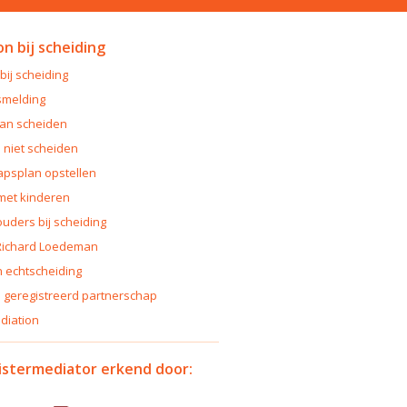
n bij scheiding
bij scheiding
smelding
an scheiden
l niet scheiden
psplan opstellen
met kinderen
ouders bij scheiding
Richard Loedeman
 echtscheiding
 geregistreerd partnerschap
diation
istermediator erkend door: