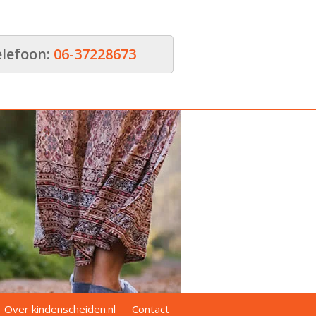
elefoon:
06-37228673
Over kindenscheiden.nl
Contact