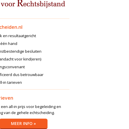
cheiden.nl
jk en resultaatgericht
n één hand
stbestendige besluiten
andacht voor kind(eren)
ingsconvenant
ificeerd dus betrouwbaar
ll-in tarieven
arieven
 een all-in prijs voor begeleiding en
ng van de gehele echtscheiding.
MEER INFO »