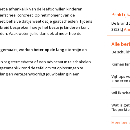
n
etje afhankelijk van de leeftijd willen kinderen
Praktij
liefst heel concreet. Op het moment van de
et, behalve dat je weet dat je gaat scheiden. Tijdens
De Brand 
reid bespreken hoe je het beste je kinderen kunt
3823 LJ
Am
den. Vaak weten jullie dan ook al meer hoe de
Alle ber
en gemaakt, werken beter op de lange termijn en
De schul
en registermediator of een advocaat in te schakelen.
Komen kin
 gezamenlijk rond de tafel om tot oplossingen te
elang en vertegenwoordigt jouw belang in een
Vijf tips 
kinderen 
Wil ik sch
Wat is ge
“beperkt
Meer beri